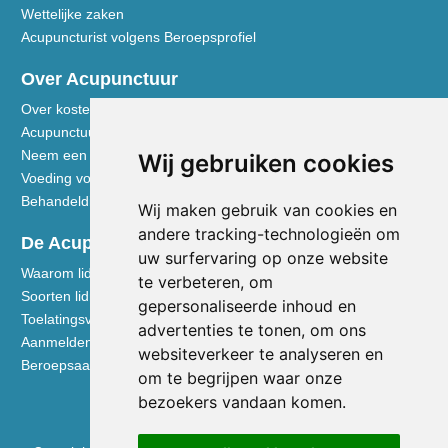
Wettelijke zaken
Acupuncturist volgens Beroepsprofiel
Over Acupunctuur
Over kosten en vergoedingen
Acupunctuur toegelicht
Neem een kijkje in de praktijk
Wij gebruiken cookies
Voeding volgens de Vijf Elementen
Behandeldisciplines - TCG
Wij maken gebruik van cookies en
andere tracking-technologieën om
De Acupuncturist
uw surfervaring op onze website
Waarom lid worden van de NVA
te verbeteren, om
Soorten lidmaatschap NVA
gepersonaliseerde inhoud en
Toelatingsvoorwaarden
advertenties te tonen, om ons
Aanmelden voor lidmaatschap
websiteverkeer te analyseren en
Beroepsaansprakelijkheidsverzekering
om te begrijpen waar onze
bezoekers vandaan komen.