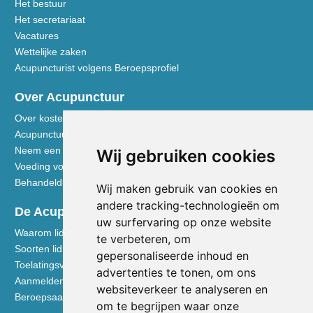
Het bestuur
Het secretariaat
Vacatures
Wettelijke zaken
Acupuncturist volgens Beroepsprofiel
Over Acupunctuur
Over kosten en vergoedingen
Acupunctuur toegelicht
Neem een kijkje in de praktijk
Wij gebruiken cookies
Voeding volgens de Vijf Elementen
Behandeldisciplines - TCG
Wij maken gebruik van cookies en
andere tracking-technologieën om
De Acupuncturist
uw surfervaring op onze website
Waarom lid worden van de NVA
te verbeteren, om
Soorten lidmaatschap NVA
gepersonaliseerde inhoud en
Toelatingsvoorwaarden
advertenties te tonen, om ons
Aanmelden voor lidmaatschap
websiteverkeer te analyseren en
Beroepsaansprakelijkheidsverzekering
om te begrijpen waar onze