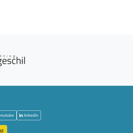
youtube
linkedin
st