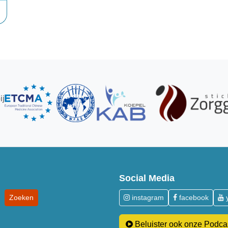
ij
Social Media
instagram
facebook
Beluister ook onze Podca