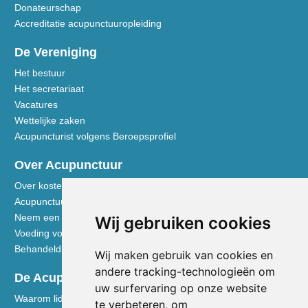
Donateurschap
Accreditatie acupunctuuropleiding
De Vereniging
Het bestuur
Het secretariaat
Vacatures
Wettelijke zaken
Acupuncturist volgens Beroepsprofiel
Over Acupunctuur
Over kosten en vergoedingen
Acupunctuur toegelicht
Neem een kijkje in de praktijk
Wij gebruiken cookies
Voeding volgens de Vijf Elementen
Behandeldisciplines - TCG
Wij maken gebruik van cookies en
andere tracking-technologieën om
De Acupuncturist
uw surfervaring op onze website
Waarom lid worden van de NVA
te verbeteren, om