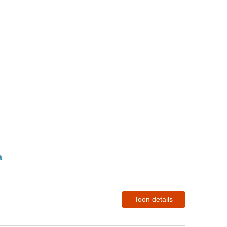
a
Toon details