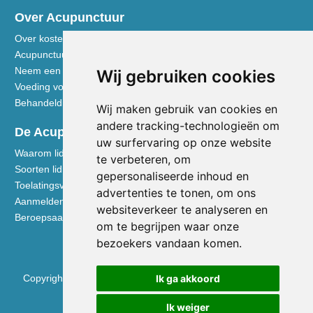
Over Acupunctuur
Over kosten en vergoedingen
Acupunctuur toegelicht
Neem een kijkje in de praktijk
Wij gebruiken cookies
Voeding volgens de Vijf Elementen
Behandeldisciplines - TCG
Wij maken gebruik van cookies en
andere tracking-technologieën om
De Acupuncturist
uw surfervaring op onze website
Waarom lid worden van de NVA
te verbeteren, om
Soorten lidmaatschap NVA
gepersonaliseerde inhoud en
Toelatingsvoorwaarden
advertenties te tonen, om ons
Aanmelden voor lidmaatschap
websiteverkeer te analyseren en
Beroepsaansprakelijkheidsverzekering
om te begrijpen waar onze
bezoekers vandaan komen.
Ik ga akkoord
Copyright © 2026 Nederlandse Vereniging voor Acupunctuur
KVK 40531133
Ik weiger