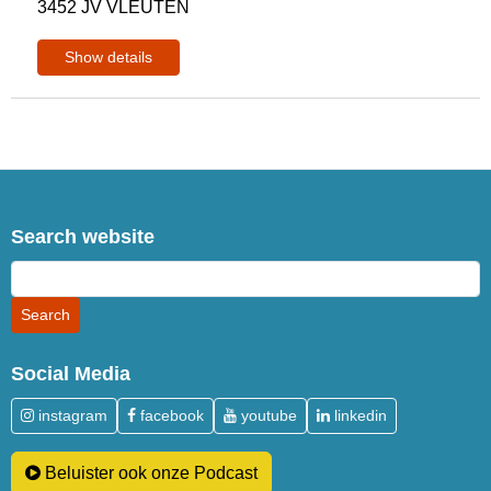
3452 JV VLEUTEN
Show details
Search website
Social Media
instagram
facebook
youtube
linkedin
Beluister ook onze Podcast