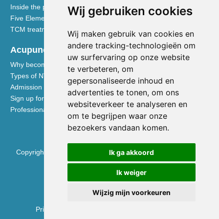
Inside the practice
Wij gebruiken cookies
Five Element nutrition
TCM treatment disciplines
Wij maken gebruik van cookies en
andere tracking-technologieën om
Acupuncturists
uw surfervaring op onze website
Why become a member of the NVA
te verbeteren, om
Types of NVA membership
gepersonaliseerde inhoud en
Admission requirements
advertenties te tonen, om ons
Sign up for membership
websiteverkeer te analyseren en
Professional liability insurance
om te begrijpen waar onze
bezoekers vandaan komen.
Ik ga akkoord
Copyright © 2026 Nederlandse Vereniging voor Acupunctuur
KVK 40531133
Ik weiger
BTW NL0090.68.533.B01
Wijzig mijn voorkeuren
Privacy Policy
|
Disclaimer
|
Cookie Preferences