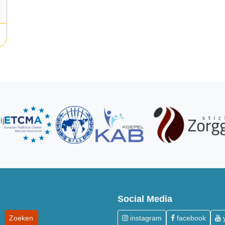
ij
Social Media
instagram
facebook