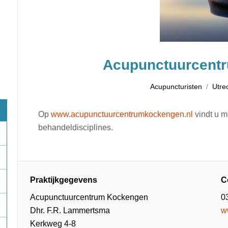
Acupunctuurcent
Acupuncturisten
Utre
Op
www.acupunctuurcentrumkockengen.nl
vindt u m
behandeldisciplines.
Praktijkgegevens
C
Acupunctuurcentrum Kockengen
0
Dhr. F.R. Lammertsma
w
Kerkweg 4-8