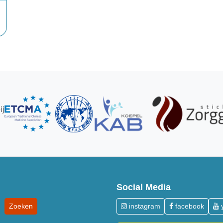
ij
Social Media
instagram
facebook