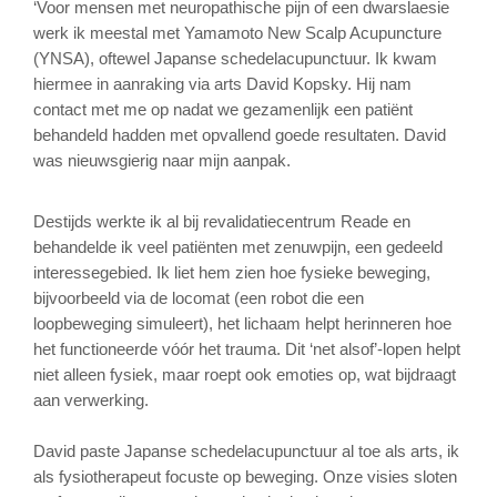
‘Voor mensen met neuropathische pijn of een dwarslaesie
werk ik meestal met Yamamoto New Scalp Acupuncture
(YNSA), oftewel Japanse schedelacupunctuur. Ik kwam
hiermee in aanraking via arts David Kopsky. Hij nam
contact met me op nadat we gezamenlijk een patiënt
behandeld hadden met opvallend goede resultaten. David
was nieuwsgierig naar mijn aanpak.
Destijds werkte ik al bij revalidatiecentrum Reade en
behandelde ik veel patiënten met zenuwpijn, een gedeeld
interessegebied. Ik liet hem zien hoe fysieke beweging,
bijvoorbeeld via de locomat (een robot die een
loopbeweging simuleert), het lichaam helpt herinneren hoe
het functioneerde vóór het trauma. Dit ‘net alsof’-lopen helpt
niet alleen fysiek, maar roept ook emoties op, wat bijdraagt
aan verwerking.
David paste Japanse schedelacupunctuur al toe als arts, ik
als fysiotherapeut focuste op beweging. Onze visies sloten