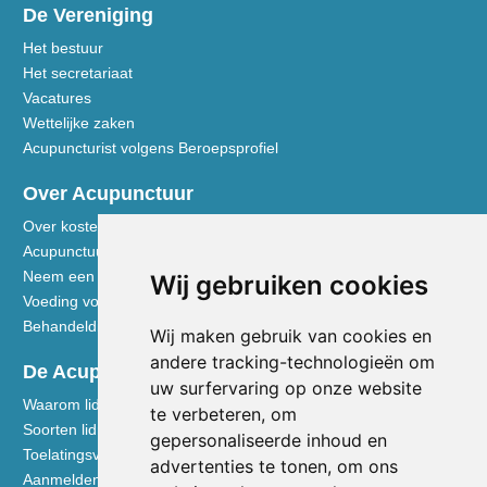
De Vereniging
Het bestuur
Het secretariaat
Vacatures
Wettelijke zaken
Acupuncturist volgens Beroepsprofiel
Over Acupunctuur
Over kosten en vergoedingen
Acupunctuur toegelicht
Neem een kijkje in de praktijk
Wij gebruiken cookies
Voeding volgens de Vijf Elementen
Behandeldisciplines - TCG
Wij maken gebruik van cookies en
andere tracking-technologieën om
De Acupuncturist
uw surfervaring op onze website
Waarom lid worden van de NVA
te verbeteren, om
Soorten lidmaatschap NVA
gepersonaliseerde inhoud en
Toelatingsvoorwaarden
advertenties te tonen, om ons
Aanmelden voor lidmaatschap