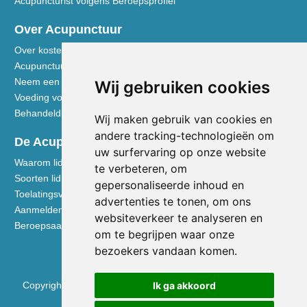
Acupuncturist volgens Beroepsprofiel
Over Acupunctuur
Over kosten en vergoedingen
Acupunctuur toegelicht
Neem een kijkje in de praktijk
Wij gebruiken cookies
Voeding volgens de Vijf Elementen
Behandeldisciplines - TCG
Wij maken gebruik van cookies en
andere tracking-technologieën om
De Acupuncturist
uw surfervaring op onze website
Waarom lid worden van de NVA
te verbeteren, om
Soorten lidmaatschap NVA
gepersonaliseerde inhoud en
Toelatingsvoorwaarden
advertenties te tonen, om ons
Aanmelden voor lidmaatschap
websiteverkeer te analyseren en
Beroepsaansprakelijkheidsverzekering
om te begrijpen waar onze
bezoekers vandaan komen.
Ik ga akkoord
Copyright © 2026 Nederlandse Vereniging voor Acupunctuur