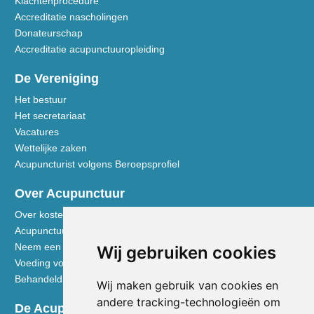
Klachtenprocedure
Accreditatie nascholingen
Donateurschap
Accreditatie acupunctuuropleiding
De Vereniging
Het bestuur
Het secretariaat
Vacatures
Wettelijke zaken
Acupuncturist volgens Beroepsprofiel
Over Acupunctuur
Over kosten en vergoedingen
Acupunctuur toegelicht
Neem een kijkje in de praktijk
Wij gebruiken cookies
Voeding volgens de Vijf Elementen
Behandeldisciplines - TCG
Wij maken gebruik van cookies en
andere tracking-technologieën om
De Acupuncturist