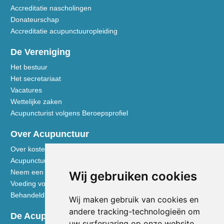
Accreditatie nascholingen
Donateurschap
Accreditatie acupunctuuropleiding
De Vereniging
Het bestuur
Het secretariaat
Vacatures
Wettelijke zaken
Acupuncturist volgens Beroepsprofiel
Over Acupunctuur
Over kosten en vergoedingen
Acupunctuur toegelicht
Neem een kijkje in de praktijk
Wij gebruiken cookies
Voeding volgens de Vijf Elementen
Behandeldisciplines - TCG
Wij maken gebruik van cookies en
andere tracking-technologieën om
De Acupuncturist
uw surfervaring op onze website