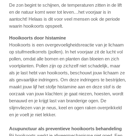
De zon begint te schijnen, de temperaturen zitten in de lift
en de natuur komt weer tot leven…het voorjaar is in
aantocht! Helaas is dit voor veel mensen ook de periode
waarin hooikoorts opspeelt.
Hooikoorts door histamine
Hooikoorts is een overgevoeligheidsreactie van je lichaam
op stuifmeelkorrels (pollen). In het voorjaar zit de lucht vol
pollen, omdat alle bomen en planten dan bloeien en zich
voortplanten. Pollen zijn op zichzelf niet schadelijk, maar
als je last hebt van hooikoorts, beschouwt jouw lichaam ze
als gevaarlijke indringers. Om deze indringers te bestrijden,
maakt jouw lijf het stofje histamine aan en deze stof is de
oorzaak van jouw klachten: je gaat niezen, hoesten, wordt
benauwd en je krijgt last van branderige ogen. De
slijmvliezen van je neus, keel en ogen raken overprikkeld
en je voelt je niet lekker.
Acupunctuur als preventieve hooikoorts behandeling
Bij hooikoorts werkt je afweermechanisme niet goed. Een