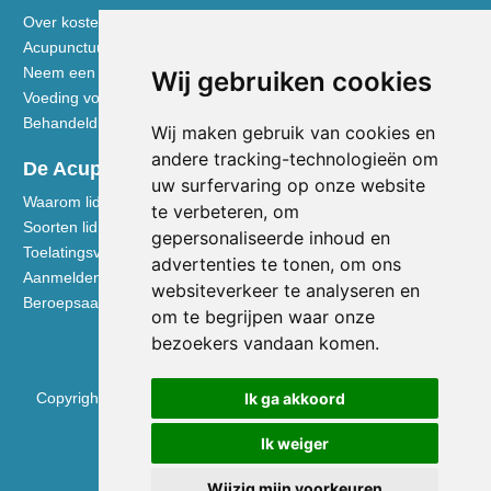
Over kosten en vergoedingen
Acupunctuur toegelicht
Neem een kijkje in de praktijk
Wij gebruiken cookies
Voeding volgens de Vijf Elementen
Behandeldisciplines - TCG
Wij maken gebruik van cookies en
andere tracking-technologieën om
De Acupuncturist
uw surfervaring op onze website
Waarom lid worden van de NVA
te verbeteren, om
Soorten lidmaatschap NVA
gepersonaliseerde inhoud en
Toelatingsvoorwaarden
advertenties te tonen, om ons
Aanmelden voor lidmaatschap
websiteverkeer te analyseren en
Beroepsaansprakelijkheidsverzekering
om te begrijpen waar onze
bezoekers vandaan komen.
Ik ga akkoord
Copyright © 2026 Nederlandse Vereniging voor Acupunctuur
KVK 40531133
Ik weiger
BTW NL0090.68.533.B01
Wijzig mijn voorkeuren