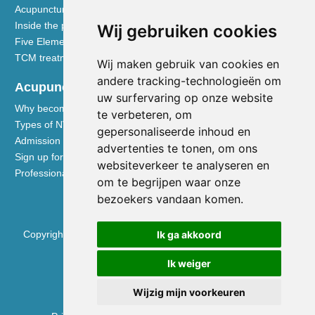
Acupuncture explained
Inside the practice
Wij gebruiken cookies
Five Element nutrition
TCM treatment disciplines
Wij maken gebruik van cookies en
andere tracking-technologieën om
Acupuncturists
uw surfervaring op onze website
Why become a member of the NVA
te verbeteren, om
Types of NVA membership
gepersonaliseerde inhoud en
Admission requirements
advertenties te tonen, om ons
Sign up for membership
websiteverkeer te analyseren en
Professional liability insurance
om te begrijpen waar onze
bezoekers vandaan komen.
Copyright © 2026 Nederlandse Vereniging voor Acupunctuur
Ik ga akkoord
KVK 40531133
Ik weiger
BTW NL0090.68.533.B01
Wijzig mijn voorkeuren