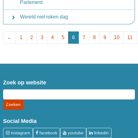
Parlement
Wereld niet roken dag
←
1
2
3
4
5
6
7
8
9
10
11
Zoek op website
Social Media
instagram
facebook
youtube
linkedin