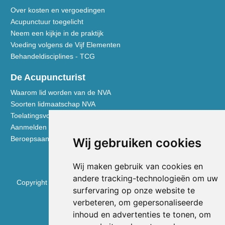
Over kosten en vergoedingen
Acupunctuur toegelicht
Neem een kijkje in de praktijk
Voeding volgens de Vijf Elementen
Behandeldisciplines - TCG
De Acupuncturist
Waarom lid worden van de NVA
Soorten lidmaatschap NVA
Toelatingsvoorwaarden
Aanmelden voor lidmaatschap
Beroepsaansprakelijkheidsverzekering
Wij gebruiken cookies
Wij maken gebruik van cookies en
andere tracking-technologieën om uw
Copyright © 2026 Nederlandse Vereniging voor Acupunctuur
surfervaring op onze website te
verbeteren, om gepersonaliseerde
KVK 40531133
inhoud en advertenties te tonen, om
BTW NL0090.68.533.B01