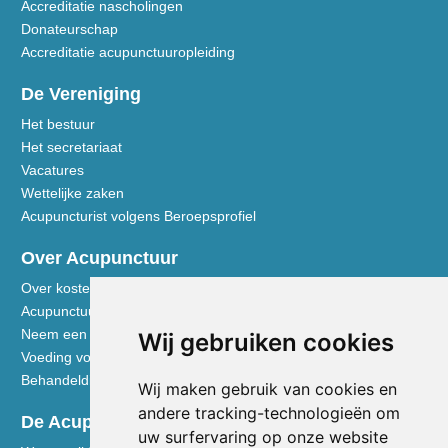
Accreditatie nascholingen
Donateurschap
Accreditatie acupunctuuropleiding
De Vereniging
Het bestuur
Het secretariaat
Vacatures
Wettelijke zaken
Acupuncturist volgens Beroepsprofiel
Over Acupunctuur
Over kosten en vergoedingen
Acupunctuur toegelicht
Neem een kijkje in de praktijk
Wij gebruiken cookies
Voeding volgens de Vijf Elementen
Behandeldisciplines - TCG
Wij maken gebruik van cookies en
andere tracking-technologieën om
De Acupuncturist
uw surfervaring op onze website