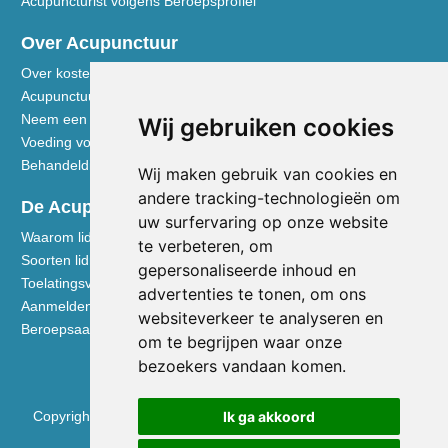
Acupuncturist volgens Beroepsprofiel
Over Acupunctuur
Over kosten en vergoedingen
Acupunctuur toegelicht
Neem een kijkje in de praktijk
Wij gebruiken cookies
Voeding volgens de Vijf Elementen
Behandeldisciplines - TCG
Wij maken gebruik van cookies en
andere tracking-technologieën om
De Acupuncturist
uw surfervaring op onze website
Waarom lid worden van de NVA
te verbeteren, om
Soorten lidmaatschap NVA
gepersonaliseerde inhoud en
Toelatingsvoorwaarden
advertenties te tonen, om ons
Aanmelden voor lidmaatschap
websiteverkeer te analyseren en
Beroepsaansprakelijkheidsverzekering
om te begrijpen waar onze
bezoekers vandaan komen.
Ik ga akkoord
Copyright © 2026 Nederlandse Vereniging voor Acupunctuur