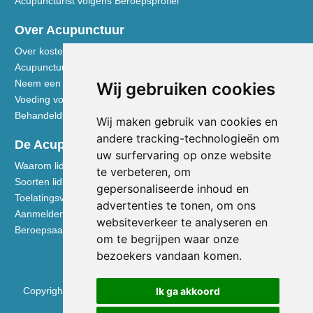
Acupuncturist volgens Beroepsprofiel
Over Acupunctuur
Over kosten en vergoedingen
Acupunctuur toegelicht
Neem een kijkje in de praktijk
Wij gebruiken cookies
Voeding volgens de Vijf Elementen
Behandeldisciplines - TCG
Wij maken gebruik van cookies en
andere tracking-technologieën om
De Acupuncturist
uw surfervaring op onze website
Waarom lid worden van de NVA
te verbeteren, om
Soorten lidmaatschap NVA
gepersonaliseerde inhoud en
Toelatingsvoorwaarden
advertenties te tonen, om ons
Aanmelden voor lidmaatschap
websiteverkeer te analyseren en
Beroepsaansprakelijkheidsverzekering
om te begrijpen waar onze
bezoekers vandaan komen.
Ik ga akkoord
Copyright © 2026 Nederlandse Vereniging voor Acupunctuur