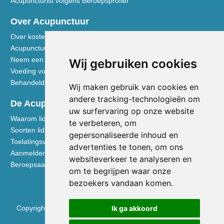
Acupuncturist volgens Beroepsprofiel
Over Acupunctuur
Over kosten en vergoedingen
Acupunctuur toegelicht
Neem een kijkje in de praktijk
Wij gebruiken cookies
Voeding volgens de Vijf Elementen
Behandeldisciplines - TCG
Wij maken gebruik van cookies en
andere tracking-technologieën om
De Acupuncturist
uw surfervaring op onze website
Waarom lid worden van de NVA
te verbeteren, om
Soorten lidmaatschap NVA
gepersonaliseerde inhoud en
Toelatingsvoorwaarden
advertenties te tonen, om ons
Aanmelden voor lidmaatschap
websiteverkeer te analyseren en
Beroepsaansprakelijkheidsverzekering
om te begrijpen waar onze
bezoekers vandaan komen.
Ik ga akkoord
Copyright © 2026 Nederlandse Vereniging voor Acupunctuur