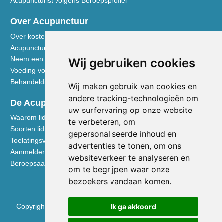
Acupuncturist volgens Beroepsprofiel
Over Acupunctuur
Over kosten en vergoedingen
Acupunctuur toegelicht
Neem een kijkje in de praktijk
Wij gebruiken cookies
Voeding volgens de Vijf Elementen
Behandeldisciplines - TCG
Wij maken gebruik van cookies en
andere tracking-technologieën om
De Acupuncturist
uw surfervaring op onze website
Waarom lid worden van de NVA
te verbeteren, om
Soorten lidmaatschap NVA
gepersonaliseerde inhoud en
Toelatingsvoorwaarden
advertenties te tonen, om ons
Aanmelden voor lidmaatschap
websiteverkeer te analyseren en
Beroepsaansprakelijkheidsverzekering
om te begrijpen waar onze
bezoekers vandaan komen.
Ik ga akkoord
Copyright © 2026 Nederlandse Vereniging voor Acupunctuur