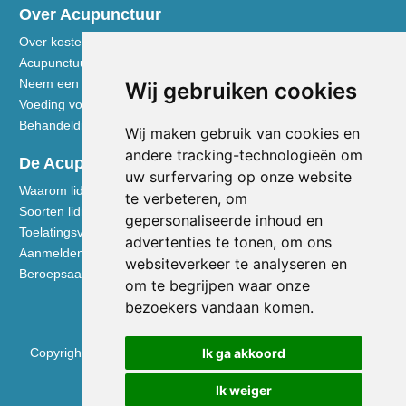
Over Acupunctuur
Over kosten en vergoedingen
Acupunctuur toegelicht
Neem een kijkje in de praktijk
Wij gebruiken cookies
Voeding volgens de Vijf Elementen
Behandeldisciplines - TCG
Wij maken gebruik van cookies en
andere tracking-technologieën om
De Acupuncturist
uw surfervaring op onze website
Waarom lid worden van de NVA
te verbeteren, om
Soorten lidmaatschap NVA
gepersonaliseerde inhoud en
Toelatingsvoorwaarden
advertenties te tonen, om ons
Aanmelden voor lidmaatschap
websiteverkeer te analyseren en
Beroepsaansprakelijkheidsverzekering
om te begrijpen waar onze
bezoekers vandaan komen.
Ik ga akkoord
Copyright © 2026 Nederlandse Vereniging voor Acupunctuur
KVK 40531133
Ik weiger