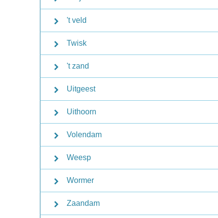
't veld
Twisk
't zand
Uitgeest
Uithoorn
Volendam
Weesp
Wormer
Zaandam