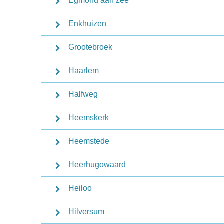
Egmond aan zee
Enkhuizen
Grootebroek
Haarlem
Halfweg
Heemskerk
Heemstede
Heerhugowaard
Heiloo
Hilversum