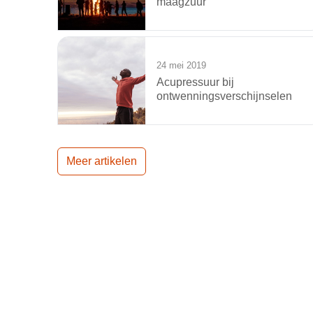
maagzuur
24 mei 2019
Acupressuur bij
ontwenningsverschijnselen
Meer artikelen