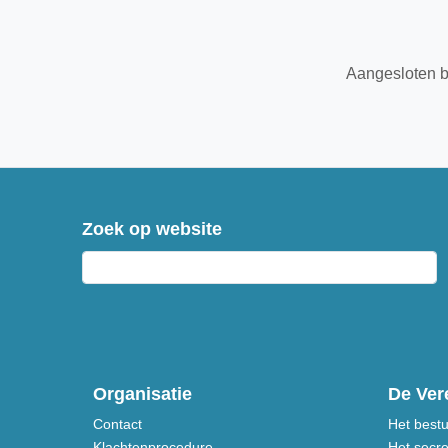
Aangesloten b
Zoek op website
Organisatie
De Ver
Contact
Het best
Klachtenprocedure
Het secre