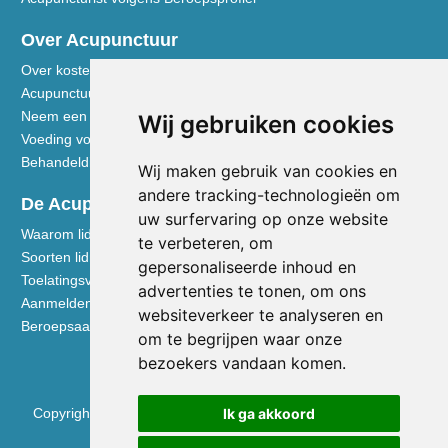
Over Acupunctuur
Over kosten en vergoedingen
Acupunctuur toegelicht
Neem een kijkje in de praktijk
Wij gebruiken cookies
Voeding volgens de Vijf Elementen
Behandeldisciplines - TCG
Wij maken gebruik van cookies en
andere tracking-technologieën om
De Acupuncturist
uw surfervaring op onze website
Waarom lid worden van de NVA
te verbeteren, om
Soorten lidmaatschap NVA
gepersonaliseerde inhoud en
Toelatingsvoorwaarden
advertenties te tonen, om ons
Aanmelden voor lidmaatschap
websiteverkeer te analyseren en
Beroepsaansprakelijkheidsverzekering
om te begrijpen waar onze
bezoekers vandaan komen.
Copyright © 2026 Nederlandse Vereniging voor Acupunctuur
Ik ga akkoord