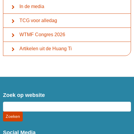
In de media
TCG voor alledag
WTMF Congres 2026
Artikelen uit de Huang Ti
Zoek op website
Social Media