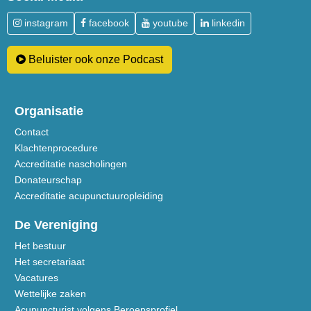
instagram
facebook
youtube
linkedin
Beluister ook onze Podcast
Organisatie
Contact
Klachtenprocedure
Accreditatie nascholingen
Donateurschap
Accreditatie acupunctuuropleiding
De Vereniging
Het bestuur
Het secretariaat
Vacatures
Wettelijke zaken
Acupuncturist volgens Beroepsprofiel