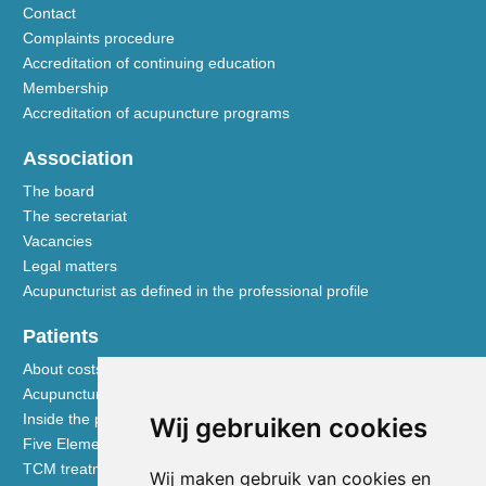
Contact
Complaints procedure
Accreditation of continuing education
Membership
Accreditation of acupuncture programs
Association
The board
The secretariat
Vacancies
Legal matters
Acupuncturist as defined in the professional profile
Patients
About costs and reimbursements
Acupuncture explained
Inside the practice
Wij gebruiken cookies
Five Element nutrition
TCM treatment disciplines
Wij maken gebruik van cookies en