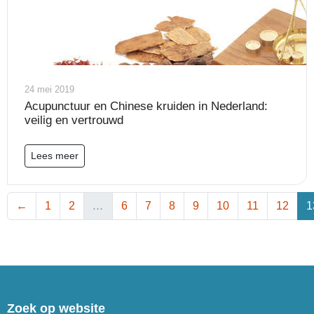
24 mei 2019
Acupunctuur en Chinese kruiden in Nederland:
veilig en vertrouwd
Lees meer
←
1
2
…
6
7
8
9
10
11
12
1
Zoek op website