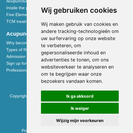
Acupuncture explained
Inside the practice
Wij gebruiken cookies
Five Element nutrition
TCM treatment disciplines
Wij maken gebruik van cookies en
andere tracking-technologieën om
Acupuncturists
uw surfervaring op onze website
Why become a member of the NVA
te verbeteren, om
Types of NVA membership
gepersonaliseerde inhoud en
Admission requirements
advertenties te tonen, om ons
Sign up for membership
websiteverkeer te analyseren en
Professional liability insurance
om te begrijpen waar onze
bezoekers vandaan komen.
Copyright © 2026 Nederlandse Vereniging voor Acupunctuur
Ik ga akkoord
KVK 40531133
Ik weiger
BTW NL0090.68.533.B01
Wijzig mijn voorkeuren
Privacy Policy
|
Disclaimer
|
Cookie Preferences