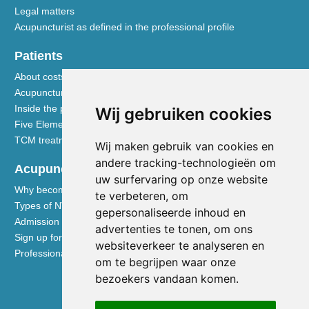
Legal matters
Acupuncturist as defined in the professional profile
Patients
About costs and reimbursements
Acupuncture explained
Inside the practice
Wij gebruiken cookies
Five Element nutrition
TCM treatment disciplines
Wij maken gebruik van cookies en
andere tracking-technologieën om
Acupuncturists
uw surfervaring op onze website
Why become a member of the NVA
te verbeteren, om
Types of NVA membership
gepersonaliseerde inhoud en
Admission requirements
advertenties te tonen, om ons
Sign up for membership
websiteverkeer te analyseren en
Professional liability insurance
om te begrijpen waar onze
bezoekers vandaan komen.