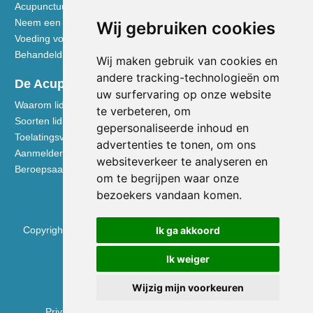
Acupunctuur toegelicht
Neem een kijkje in de praktijk
Wij gebruiken cookies
Voeding volgens de Vijf Elementen
Behandeldisciplines - TCG
Wij maken gebruik van cookies en
andere tracking-technologieën om
De Acupuncturist
uw surfervaring op onze website
Waarom lid worden van de NVA
te verbeteren, om
Soorten lidmaatschap NVA
gepersonaliseerde inhoud en
Toelatingsvoorwaarden
advertenties te tonen, om ons
Aanmelden voor lidmaatschap
websiteverkeer te analyseren en
Beroepsaansprakelijkheidsverzekering
om te begrijpen waar onze
bezoekers vandaan komen.
Copyright © 2026 Nederlandse Vereniging voor Acupunctuur
Ik ga akkoord
KVK 40531133
Ik weiger
BTW NL0090.68.533.B01
Wijzig mijn voorkeuren
Privacyverklaring
|
Disclaimer
|
Cookie Voorkeuren